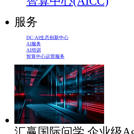
智算中心(AICC)
服务
DC·AI生态创新中心
AI服务
AI培训
智算中心运营服务
汇赢国际问学 企业级Ag