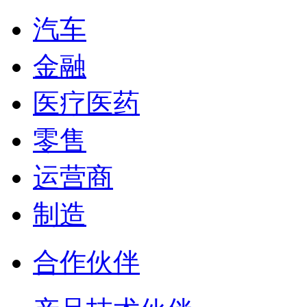
汽车
金融
医疗医药
零售
运营商
制造
合作伙伴