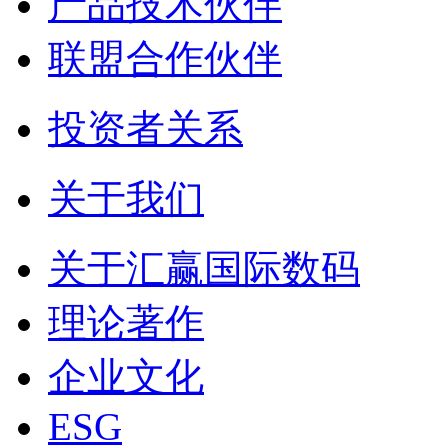
产品技术伙伴
联盟合作伙伴
投资者关系
关于我们
关于汇赢国际数码
理论著作
企业文化
ESG