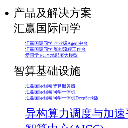
产品及解决方案
汇赢国际问学
汇赢国际问学 企业级Agent中台
汇赢国际问学 智能流程工作台
爱问学 PC本地部署大模型
智算基础设施
汇赢国际鲲泰智算服务器
汇赢国际鲲泰问学一体机
汇赢国际鲲泰问学一体机DeepSeek版
异构算力调度与加速