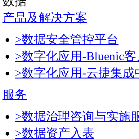
数据
产品及解决方案
>数据安全管控平台
>数字化应用-Blueni
>数字化应用-云捷集成
服务
>数据治理咨询与实施
>数据资产入表