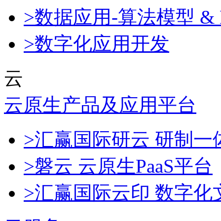
>数据应用-算法模型 & 
>数字化应用开发
云
云原生产品及应用平台
>汇赢国际研云 研制
>磐云 云原生PaaS平台
>汇赢国际云印 数字化