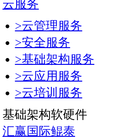
云服务
>云管理服务
>安全服务
>基础架构服务
>云应用服务
>云培训服务
基础架构软硬件
汇赢国际鲲泰