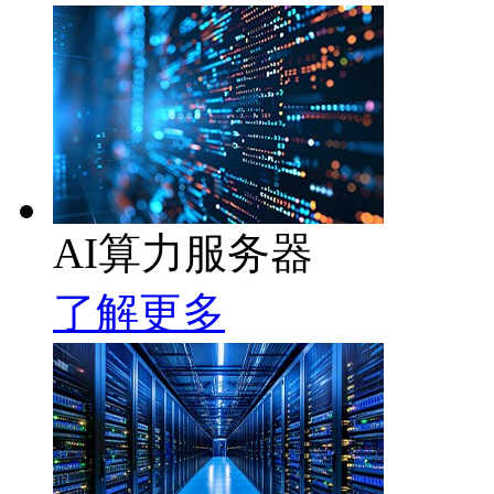
AI算力服务器
了解更多