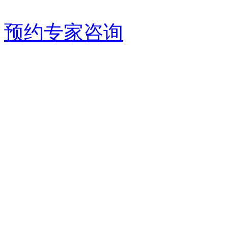
预约专家咨询