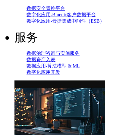
数据安全管控平台
数字化应用-Bluenic客户数据平台
数字化应用-云捷集成中间件（ESB）
服务
数据治理咨询与实施服务
数据资产入表
数据应用-算法模型 & ML
数字化应用开发