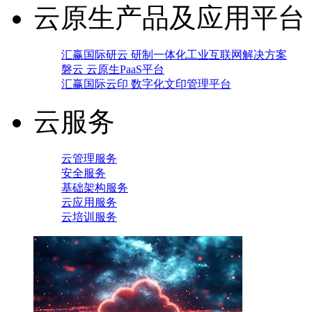
云原生产品及应用平台
汇赢国际研云 研制一体化工业互联网解决方案
磐云 云原生PaaS平台
汇赢国际云印 数字化文印管理平台
云服务
云管理服务
安全服务
基础架构服务
云应用服务
云培训服务