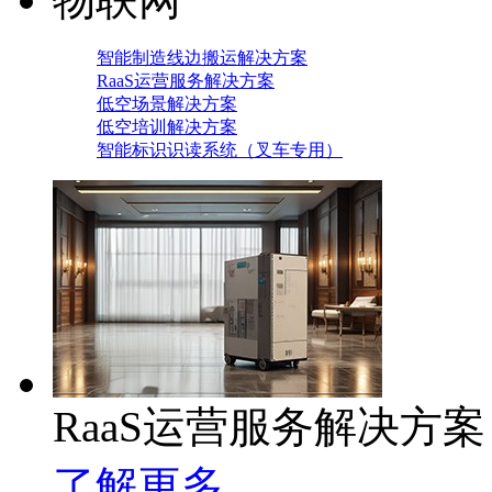
智能制造线边搬运解决方案
RaaS运营服务解决方案
低空场景解决方案
低空培训解决方案
智能标识识读系统（叉车专用）
RaaS运营服务解决方案
了解更多