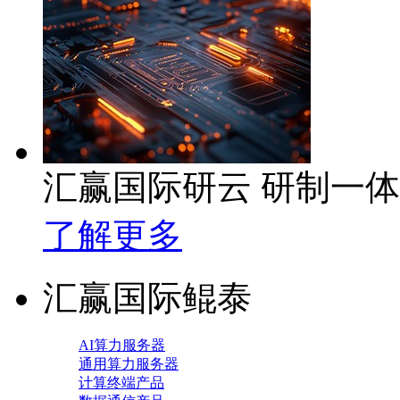
汇赢国际研云 研制一
了解更多
汇赢国际鲲泰
AI算力服务器
通用算力服务器
计算终端产品