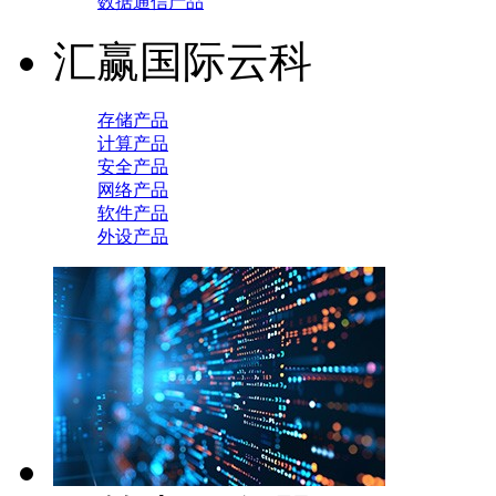
数据通信产品
汇赢国际云科
存储产品
计算产品
安全产品
网络产品
软件产品
外设产品