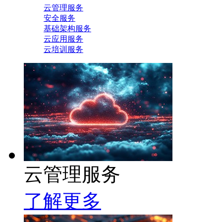
云管理服务
安全服务
基础架构服务
云应用服务
云培训服务
云管理服务
了解更多