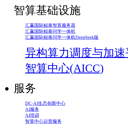
智算基础设施
汇赢国际鲲泰智算服务器
汇赢国际鲲泰问学一体机
汇赢国际鲲泰问学一体机DeepSeek版
异构算力调度与加速
智算中心(AICC)
服务
DC·AI生态创新中心
AI服务
AI培训
智算中心运营服务