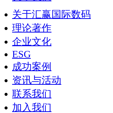
关于汇赢国际数码
理论著作
企业文化
ESG
成功案例
资讯与活动
联系我们
加入我们