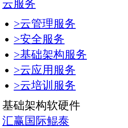
云服务
>云管理服务
>安全服务
>基础架构服务
>云应用服务
>云培训服务
基础架构软硬件
汇赢国际鲲泰