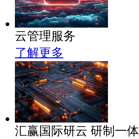
云管理服务
了解更多
汇赢国际研云 研制一