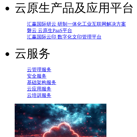
云原生产品及应用平台
汇赢国际研云 研制一体化工业互联网解决方案
磐云 云原生PaaS平台
汇赢国际云印 数字化文印管理平台
云服务
云管理服务
安全服务
基础架构服务
云应用服务
云培训服务