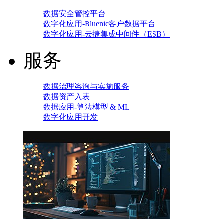
数据安全管控平台
数字化应用-Bluenic客户数据平台
数字化应用-云捷集成中间件（ESB）
服务
数据治理咨询与实施服务
数据资产入表
数据应用-算法模型 & ML
数字化应用开发