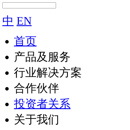
中
EN
首页
产品及服务
行业解决方案
合作伙伴
投资者关系
关于我们