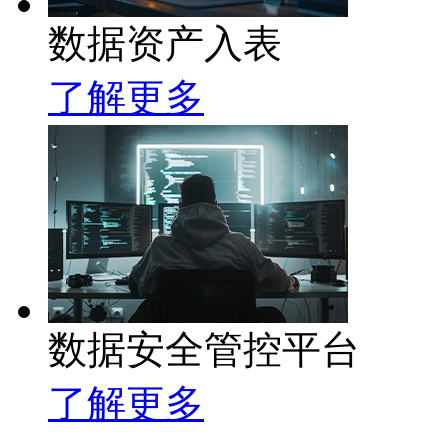
数据资产入表
了解更多
数据安全管控平台
了解更多