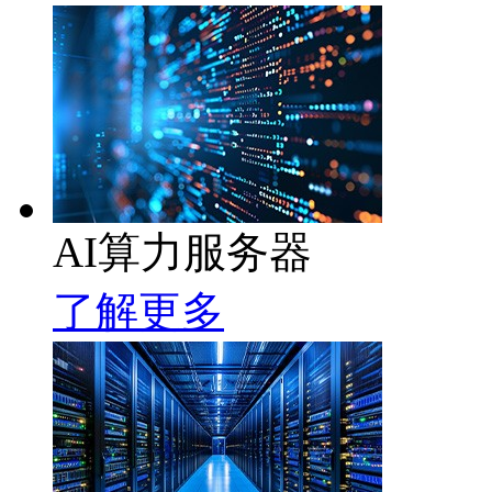
AI算力服务器
了解更多