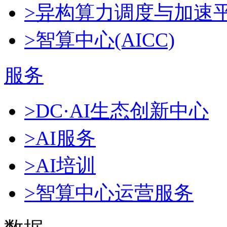
>异构算力调度与加速
>智算中心(AICC)
服务
>DC·AI生态创新中心
>AI服务
>AI培训
>智算中心运营服务