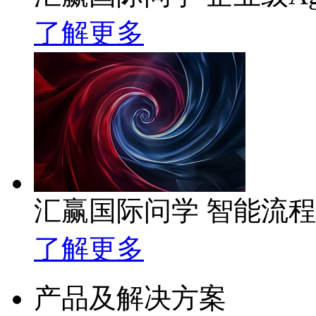
了解更多
汇赢国际问学 智能流
了解更多
产品及解决方案