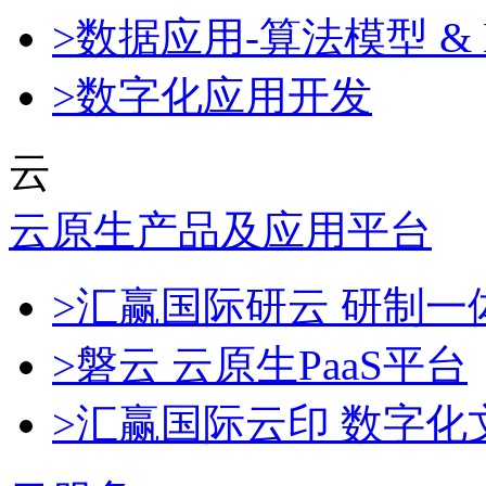
>数据应用-算法模型 & 
>数字化应用开发
云
云原生产品及应用平台
>汇赢国际研云 研制
>磐云 云原生PaaS平台
>汇赢国际云印 数字化