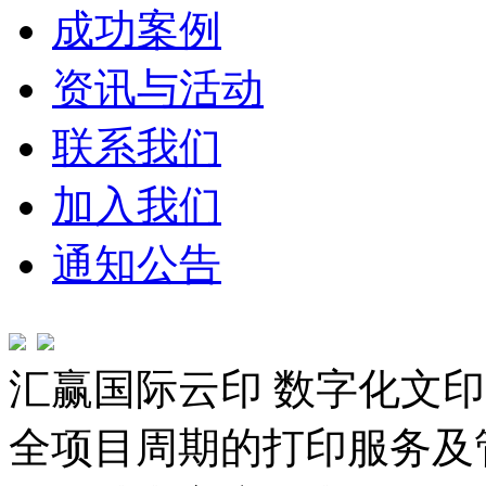
成功案例
资讯与活动
联系我们
加入我们
通知公告
汇赢国际云印 数字化文
全项目周期的打印服务及管