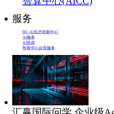
智算中心(AICC)
服务
DC·AI生态创新中心
AI服务
AI培训
智算中心运营服务
汇赢国际问学 企业级Ag