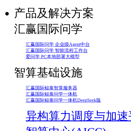
产品及解决方案
汇赢国际问学
汇赢国际问学 企业级Agent中台
汇赢国际问学 智能流程工作台
爱问学 PC本地部署大模型
智算基础设施
汇赢国际鲲泰智算服务器
汇赢国际鲲泰问学一体机
汇赢国际鲲泰问学一体机DeepSeek版
异构算力调度与加速